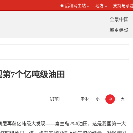
后稷网主站
地方
支持与承
全景中国
城乡建设
现第7个亿吨级油田
【打印】
字体：
小
中
大
浅层再获亿吨级大发现——秦皇岛29-6油田。这是我国第一大