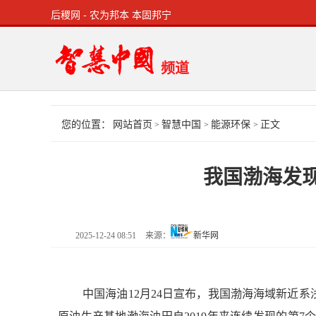
后稷网 - 农为邦本 本固邦宁
频道
您的位置：
网站首页
智慧中国
能源环保
正文
>
>
>
我国渤海发
2025-12-24 08:51
来源：
新华网
中国海油12月24日宣布，我国渤海海域新近系