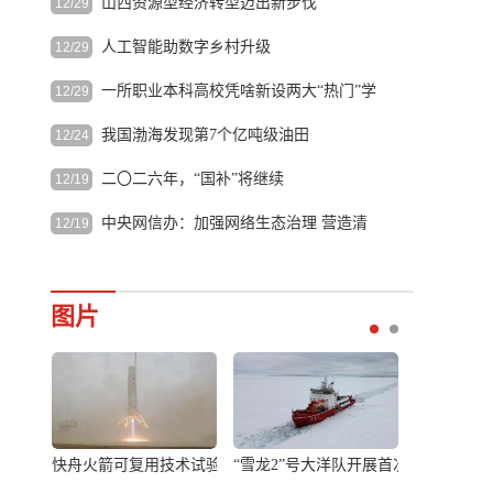
山西资源型经济转型迈出新步伐
12/29
（试行）...
[详细]
自主研发的“煤海蛟龙”掘进装备取得技术突破、大型露...
[详
人工智能助数字乡村升级
12/29
细]
加快推动数字乡村建设是顺应技术变革趋势、重塑乡村发展
一所职业本科高校凭啥新设两大“热门”学
12/29
格局的战...
[详细]
院
“两大产业学院不只是增设了热门专业，更重要的任务是要
我国渤海发现第7个亿吨级油田
12/24
打...
[详细]
中国海油12月24日宣布，我国渤海海域新近系浅层再获亿吨
二〇二六年，“国补”将继续
12/19
级大发现...
[详细]
近日，四川省乐山市商务局、乐山市总...
[详细]
中央网信办：加强网络生态治理 营造清
12/19
朗网络空间
深入学习宣传贯彻习近平总书记重要讲话精神 加强网络生态
治理 营...
[详细]
图片
统首次执行海外任务
快舟火箭可复用技术试验箭垂直起降试验圆满成功
“雪龙2”号大洋队开展首次考察作业
衡水故城创