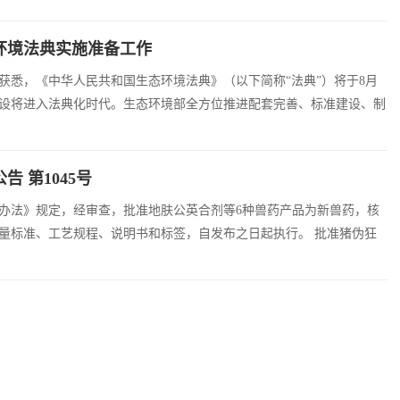
从全年经济数据看2024年中国经济增长点
百年古堡何以焕发
环境法典实施准备工作
获悉，《中华人民共和国生态环境法典》（以下简称“法典”）将于8月
建设将进入法典化时代。生态环境部全方位推进配套完善、标准建设、制
地见效。 系统开展相关文件的清理和制修订，强化与法典适配衔接，
 第1045号
办法》规定，经审查，批准地肤公英合剂等6种兽药产品为新兽药，核
量标准、工艺规程、说明书和标签，自发布之日起执行。 批准猪伪狂
盒等7种兽药产品注册，发布产品质量标准、工艺规程、说明书和标签，