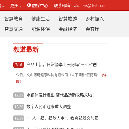
建
更多
融媒中心
联系邮箱：zhznews@163.com
智慧教育
健康生活
智慧旅游
乡村振兴
智慧交通
能源环保
金融经济
会客厅
频道最新
产品上新，日常畅享｜云阿玛“三七+”创
7/16
新双品重磅上市
今日，文山阿玛健康科技有限公司（以下简称“云阿玛”...
[详
细]
水银体温计退出 替代品选购攻略来啦！
12/29
自2026年1月1日起，我国将全面禁止生产含汞体温计和含汞
数字人民币迎来重大调整
12/29
血压计产...
[详细]
记者12月29日从中国人民银行获悉，新一代数字人民币计量
“一人一籍、籍随人走”，教育部发文加强
12/29
框架、管...
[详细]
学前儿童学籍规范管理
记者12月29日从教育部获悉，《全国学前儿童学籍管理办法