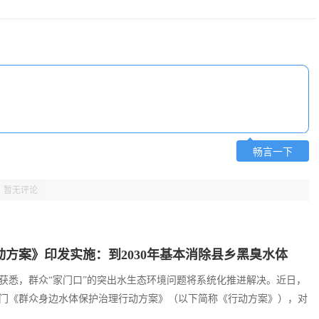
2023·见证｜自豪！这些科技硬实力彰显中国
科技创新驱动制造
畅言一下
暂无评论
邂逅冰雪之约 点亮冬日经济
春节健康指南：为
方案》印发实施：到2030年基本消除县乡黑臭水体
获悉，群众“家门口”的突出水生态环境问题将系统化推进解决。近日，
门《群众身边水体保护治理行动方案》（以下简称《行动方案》），对
治理作出系统部署，为人民群众提供更多优质水生态产品。 《...