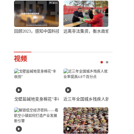
底气
业升级提速
回顾2023，感知中国科技行业新变化
远离非法集资，衡水故城在行动
2023·
视频
团圆送上一份健康守护
戈壁盐碱地变身棉花“丰收田”
近三年全国城乡残疾人就业率提高4.8
邂逅冰雪之