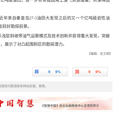
7个亿吨级油田，进一步夯实我国海上油气资源储量，对保障国
域近年来自秦皇岛27-3油田大发现之后的又一个亿吨级岩性油
出较好勘探前景。
系浅层斜坡带油气运聚模式及技术创新并获得重大发现，突破
识，展示了对凸起围斜区的勘探潜力。
【编辑：史文明】
0
0%
0
0%
有版权问题请联系网站处理，谢谢。
衡水故城创新模式，开展非法集资宣传
我国自研“海经”系