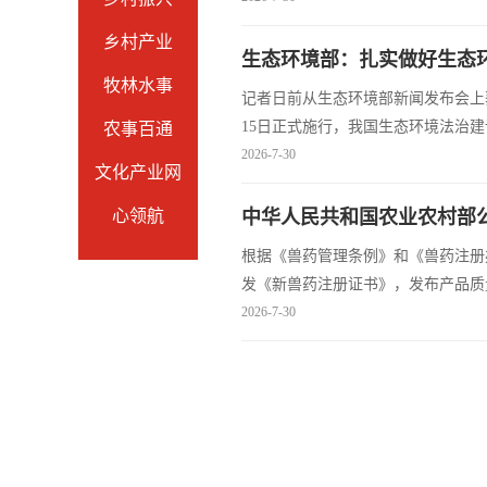
乡村产业
生态环境部：扎实做好生态
牧林水事
记者日前从生态环境部新闻发布会上
15日正式施行，我国生态环境法治
农事百通
度落地等筹备工作，确保法典平稳落
2026-7-30
文化产业网
提高生态...
心领航
中华人民共和国农业农村部公告
根据《兽药管理条例》和《兽药注册
发《新兽药注册证书》，发布产品质
犬病病毒gB化学发光抗体检测试剂
2026-7-30
自发布之日起执行。 批...