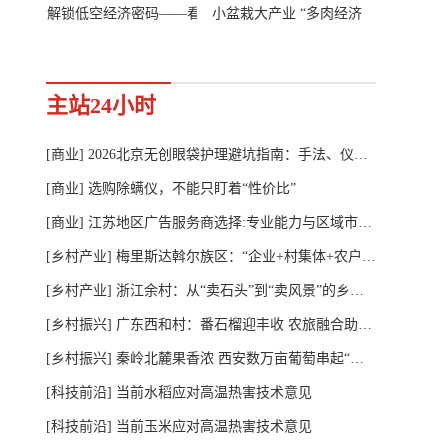
新光彩？看皇城相府的文旅兴村之路
解锁低空经济密码——看航空小镇如何打造产业发展新引擎
小盆栽大产业 “多肉经济”激活老区发
从全年经济
主站24小时
[商业]
2026北京无创眼袋护理避坑指南：手法、仪器、套盒怎么搭才有效？主城连锁生美这样选
[商业]
选购除螨仪，不能只盯着“性价比”
[商业]
江苏地区广告服务商选择:专业能力与区域市场洞察并重
[乡村产业]
梅里斯达斡尔族区：“企业+村集体+农户”串起致富链
[乡村产业]
浙江余村：从“卖石头”到“卖风景”的乡村蝶变
[乡村振兴]
广东西和村：番石榴迎丰收 农旅融合助振兴
[乡村振兴]
秦岭北麓果香浓 西安数万亩葡萄串起“甜蜜产业链”
[科技前沿]
当前水稻应对高温热害技术意见
[科技前沿]
当前玉米应对高温热害技术意见